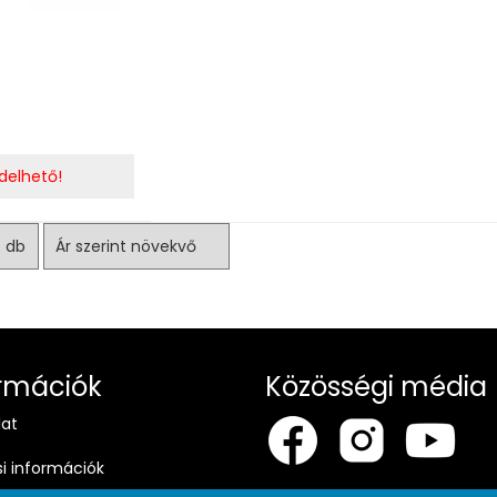
ó
delhető!
rmációk
Közösségi média
lat
si információk