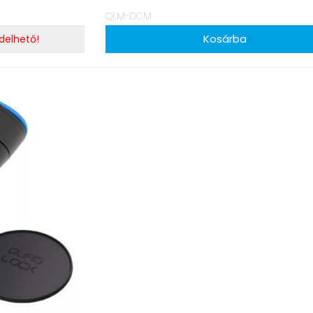
QLM-DCM
delhető!