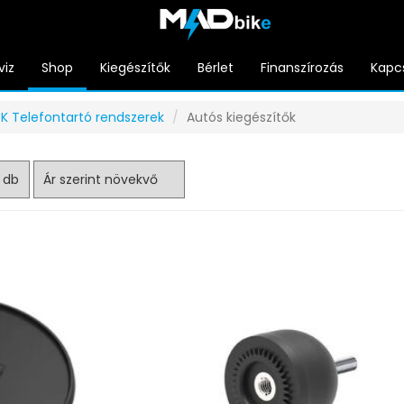
viz
Shop
Kiegészítők
Bérlet
Finanszírozás
Kapc
 Telefontartó rendszerek
Autós kiegészítők