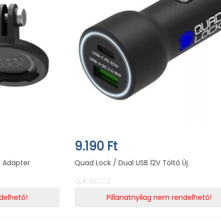
9.190 Ft
 Adapter
Quad Lock / Dual USB 12V Töltő Új
QLA-DCC-2
delhető!
Pillanatnyilag nem rendelhető!