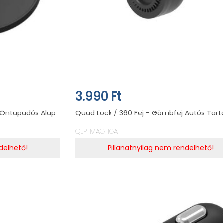
3.990 Ft
 Öntapadós Alap
Quad Lock / 360 Fej - Gömbfej Autós Tar
QLP-MAG-IGA
delhető!
Pillanatnyilag nem rendelhető!