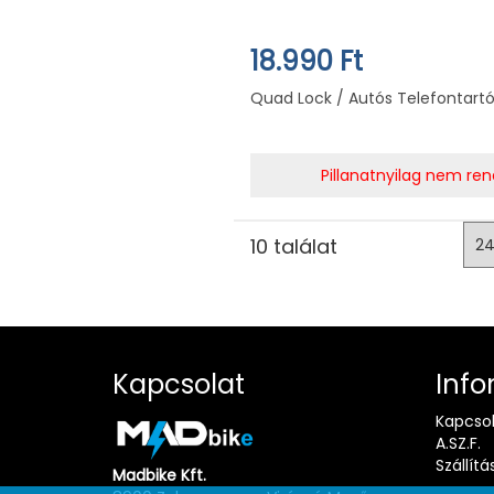
18.990 Ft
Quad Lock / Autós Telefontart
Pillanatnyilag nem ren
10 találat
Kapcsolat
Info
Kapcso
A.SZ.F.
Szállítá
Madbike Kft.