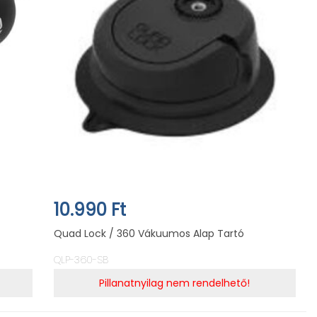
10.990 Ft
Quad Lock / 360 Vákuumos Alap Tartó
QLP-360-SB
Pillanatnyilag nem rendelhető!