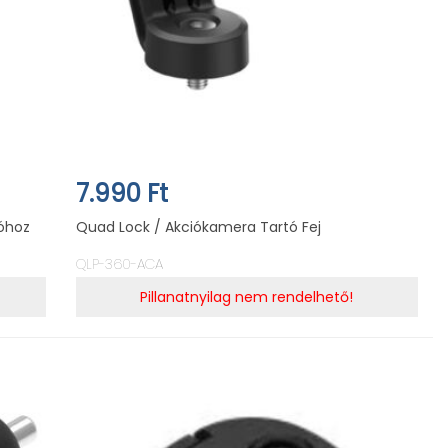
7.990 Ft
tóhoz
Quad Lock / Akciókamera Tartó Fej
QLP-360-ACA
Pillanatnyilag nem rendelhető!