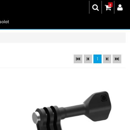
0
solat
1