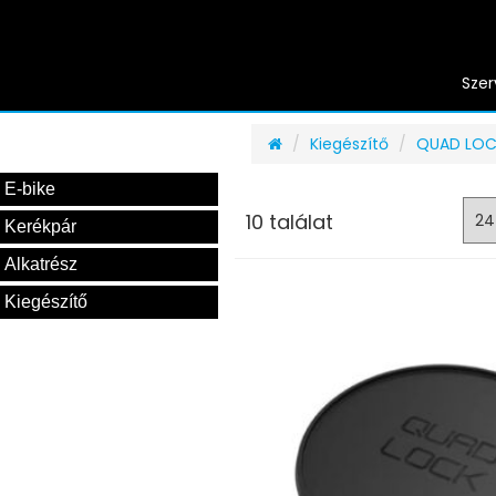
Szer
Kiegészítő
QUAD LOCK
E-bike
10 találat
Kerékpár
Alkatrész
Kiegészítő