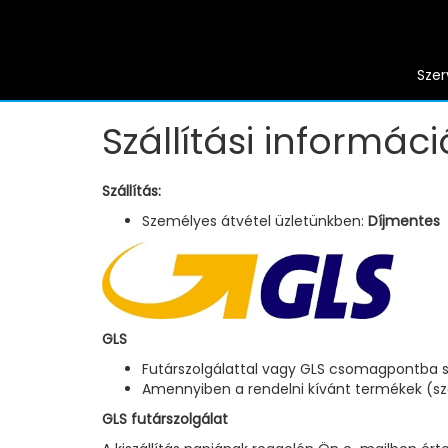
Szer
Szállítási informáci
Szállítás:
Személyes átvétel üzletünkben:
Díjmentes
GLS
Futárszolgálattal vagy GLS csomagpontba sz
Amennyiben a rendelni kívánt termékek (száll
GLS futárszolgálat