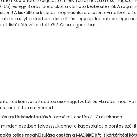
esítést kap a futárszolgálattól, mely tartalmazza a csomagszámo
5) és egy 3 órás időablakot a várható kézbesítésről. A rugalmas
eni! A kiszállítási kísérlet meghiúsulása esetén e-mailben érte
rögzíteni, melyben kérheti a kiszállítást egy új időpontban, egy
zott listából kiválasztott GLS Csomagpontban.
entes és környezettudatos csomagátvételi és -küldési mód. 
sz nap a futárra várnod.
t és
raktárkészleten lévő
termékek esetén 3-7 munkanap.
minden esetben felvesszük önnel a kapcsolatot a pontos szállít
elés teljes meghiúsulása esetén a MADBIKE Kft-t kártérítési köte