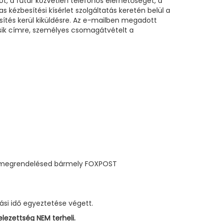
t, a futár közvetlen telefonos elérhetőségét, a
 kézbesítési kísérlet szolgáltatás keretén belül a
sítés kerül kiküldésre. Az e-mailben megadott
 másik címre, személyes csomagátvételt a
Ha megrendelésed bármely FOXPOST
ási idő egyeztetése végett.
lezettség NEM terheli.