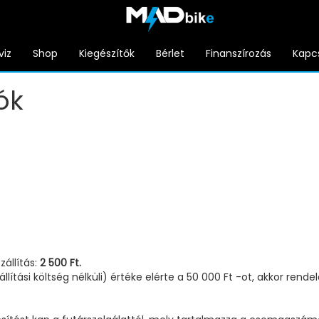
viz
Shop
Kiegészítők
Bérlet
Finanszírozás
Kapc
ók
állítás:
2 500 Ft.
ítási költség nélküli) értéke elérte a 50 000 Ft -ot, akkor rende