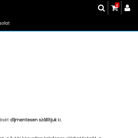
0
solat
lését
díjmentesen szállítjuk
ki.