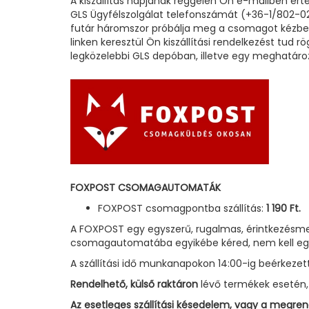
A kiszállítás napjának reggelén Ön e-mailben ért
GLS Ügyfélszolgálat telefonszámát (+36-1/802-02-6
futár háromszor próbálja meg a csomagot kézbesít
linken keresztül Ön kiszállítási rendelkezést tud 
legközelebbi GLS depóban, illetve egy meghatáro
FOXPOST CSOMAGAUTOMATÁK
FOXPOST csomagpontba szállítás:
1 190 Ft.
A FOXPOST egy egyszerű, rugalmas, érintkezésm
csomagautomatába egyikébe kéred, nem kell egé
A szállítási idő munkanapokon 14:00-ig beérkezet
Rendelhető, külső raktáron
lévő termékek esetén, 
Az esetleges szállítási késedelem, vagy a megrend