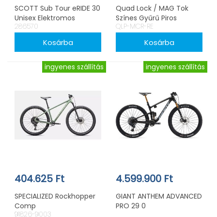
SCOTT Sub Tour eRIDE 30
Quad Lock / MAG Tok
Unisex Elektromos
Színes Gyűrű Piros
286570
QLP-MCR-RE
Kerékpár MÉRET: S
ingyenes szállítás
ingyenes szállítás
404.625 Ft
4.599.900 Ft
SPECIALIZED Rockhopper
GIANT ANTHEM ADVANCED
Comp
PRO 29 0
91826-9003