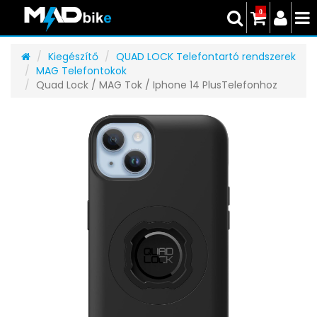
0
Kiegészítő
QUAD LOCK Telefontartó rendszerek
MAG Telefontokok
Quad Lock / MAG Tok / Iphone 14 PlusTelefonhoz