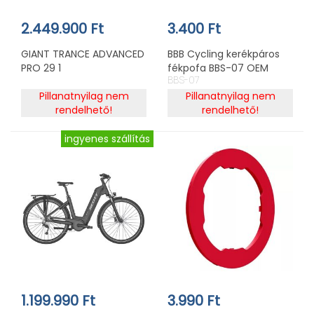
2.449.900 Ft
3.400 Ft
GIANT TRANCE ADVANCED
BBB Cycling kerékpáros
PRO 29 1
fékpofa BBS-07 OEM
BBS-07
CantiStop
Pillanatnyilag nem
Pillanatnyilag nem
rendelhető!
rendelhető!
ingyenes szállítás
1.199.990 Ft
3.990 Ft