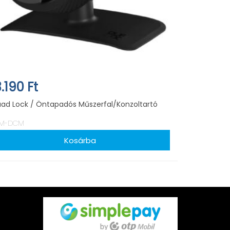
3.190 Ft
ad Lock / Öntapadós Műszerfal/Konzoltartó
M-DCM