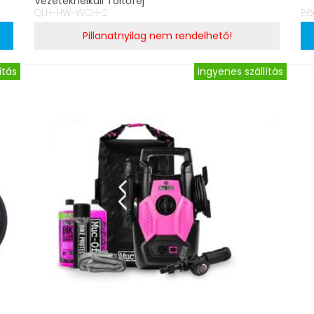
Vezetéknélküli Töltőfej
QLH-HW-WCH-2
86
Pillanatnyilag nem rendelhető!
ítás
ingyenes szállítás