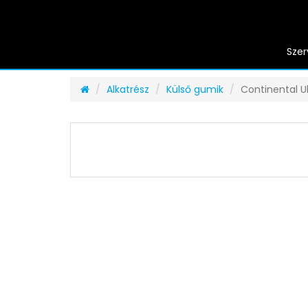
Szer
Alkatrész
Külső gumik
Continental U