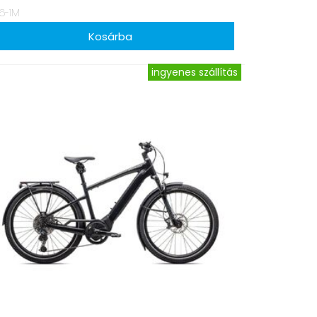
6-1M
ingyenes szállítás