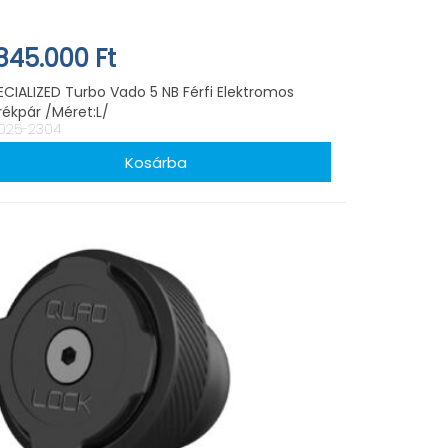
.845.000 Ft
ECIALIZED Turbo Vado 5 NB Férfi Elektromos
rékpár /Méret:L/
025-2304