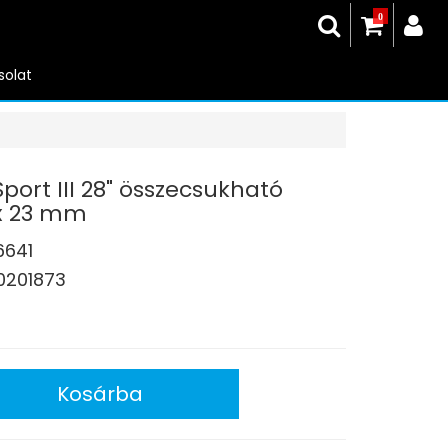
0
solat
port III 28" összecsukható
x 23 mm
6641
0201873