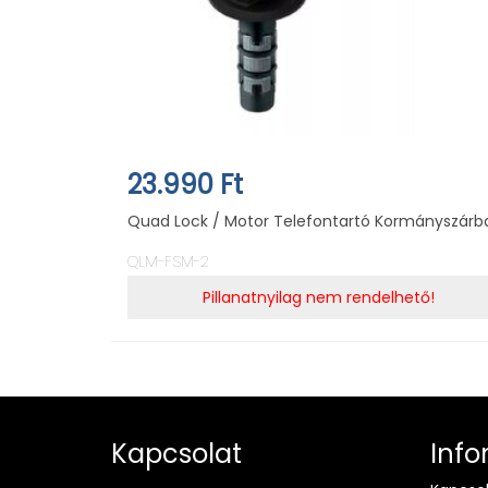
23.990 Ft
Quad Lock / Motor Telefontartó Kormányszárb
QLM-FSM-2
Pillanatnyilag nem rendelhető!
Kapcsolat
Info