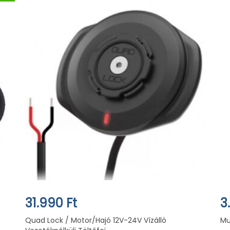
31.990 Ft
3
Quad Lock / Motor/Hajó 12V-24V Vízálló
Mu