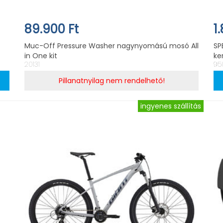
89.900 Ft
1
Muc-Off Pressure Washer nagynyomású mosó All
SP
in One kit
ke
20131
95
Pillanatnyilag nem rendelhető!
ingyenes szállítás