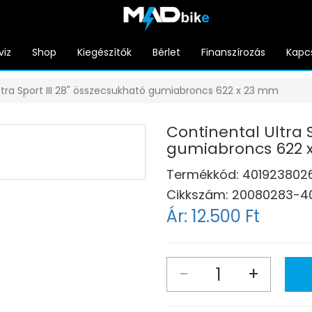
viz
Shop
Kiegészítők
Bérlet
Finanszírozás
Kapc
ltra Sport III 28" összecsukható gumiabroncs 622 x 23 mm
Continental Ultra S
gumiabroncs 622 
Termékkód:
401923802
Cikkszám:
20080283-4
Ár:
12.500 Ft