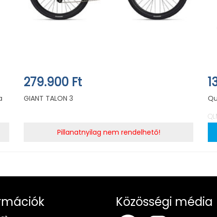
279.900 Ft
1
a
GIANT TALON 3
Qu
QL
Pillanatnyilag nem rendelhető!
rmációk
Közösségi média