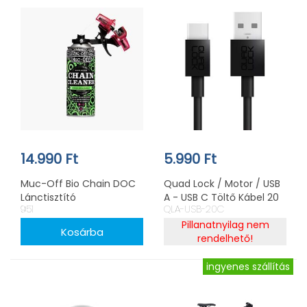
14.990 Ft
5.990 Ft
Muc-Off Bio Chain DOC
Quad Lock / Motor / USB
Lánctisztító
A - USB C Töltő Kábel 20
951
QLA-USB-20C
cm
Pillanatnyilag nem
rendelhető!
ingyenes szállítás