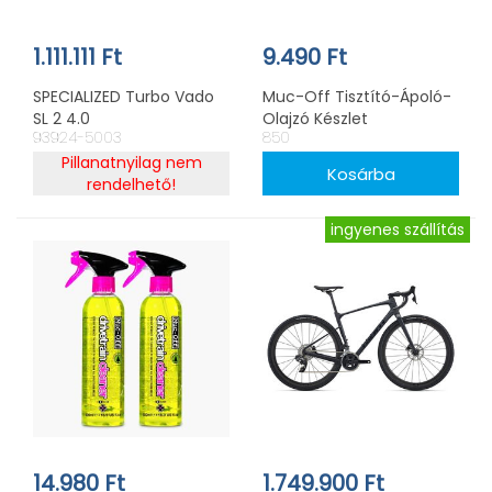
1.111.111 Ft
9.490 Ft
SPECIALIZED Turbo Vado
Muc-Off Tisztító-Ápoló-
SL 2 4.0
Olajzó Készlet
93924-5003
850
Pillanatnyilag nem
rendelhető!
ingyenes szállítás
14.980 Ft
1.749.900 Ft