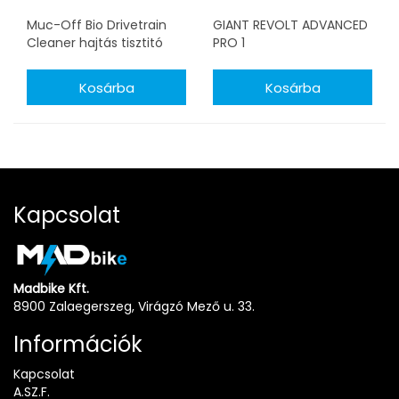
Muc-Off Bio Drivetrain
GIANT REVOLT ADVANCED
Cleaner hajtás tisztitó
PRO 1
2x500ml
Kapcsolat
Madbike Kft.
8900 Zalaegerszeg, Virágzó Mező u. 33.
Információk
Kapcsolat
A.SZ.F.