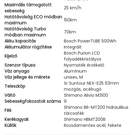
Maximális támogatott
25 km/h
sebesség
Hatótávolság ECO módban
150km
maximum
Hatótávolság Turbo
70km
módban maximum
Akku kapacitás
Bosch PowerTUBE 500Wh
Akkumulátor rögzítése
Integrált
Bosch Purion LCD
Kijelző
folyadékkristályos
Szenzor típusa
Nyomaték érzékelő
Váz anyaga
Alumínium
Váz jellege és mérete
unisex, M
Sr Suntour NEX-E25 63mm
Teleszkóp
mozgás, acélrugó
Váltó
Shimano Alivio M3100
Sebességfokozatok száma
9
Shimano BR-MT200 hidraulikus
Fék
tárcsafék
Kerékagyak
Shimano HBMT200B
Küllők
Rozsdamentes acél, fekete