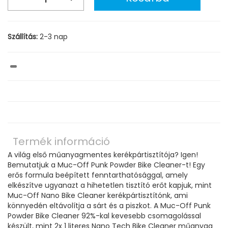
Szállítás:
2-3 nap
Termék információ
A világ első műanyagmentes kerékpártisztítója? Igen!
Bemutatjuk a Muc-Off Punk Powder Bike Cleaner-t! Egy
erős formula beépített fenntarthatósággal, amely
elkészítve ugyanazt a hihetetlen tisztító erőt kapjuk, mint
Muc-Off Nano Bike Cleaner kerékpártisztítónk, ami
könnyedén eltávolítja a sárt és a piszkot.
A Muc-Off Punk
Powder Bike Cleaner 92%-kal kevesebb csomagolással
készült, mint 2x 1 literes Nano Tech Bike Cleaner műanyag