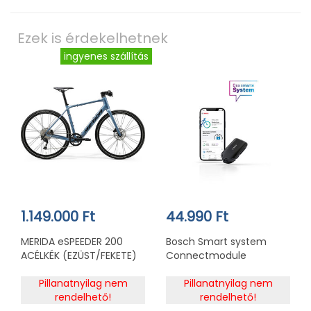
Ezek is érdekelhetnek
ingyenes szállítás
1.149.000 Ft
44.990 Ft
MERIDA eSPEEDER 200
Bosch Smart system
ACÉLKÉK (EZÜST/FEKETE)
Connectmodule
(BDU33YY) Performance
Pillanatnyilag nem
Line motorhoz
Pillanatnyilag nem
rendelhető!
rendelhető!