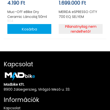
4.190 Ft
1.699.000 Ft
Muc-Off eBike Dry
MERIDA eSPRESSO CITY
Ceramic Láncolaj 50ml
700 EQ SELYEM
1104
ZÖLDESKÉK-KÉK (LIME)
Pillanatnyilag nem
rendelhető!
Kapcsolat
Madbike Kft.
8900 Zalaegerszeg, Virágzó Mező u. 33.
Információk
Kapcsolat