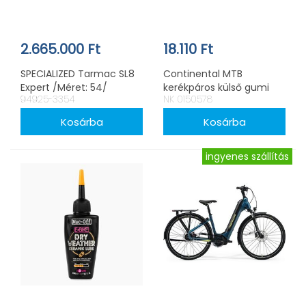
2.665.000 Ft
18.110 Ft
SPECIALIZED Tarmac SL8
Continental MTB
Expert /Méret: 54/
kerékpáros külső gumi
94925-3354
NK 0150578
58-622 Ruban 2.3
ShieldWall 29x2,3
ingyenes szállítás