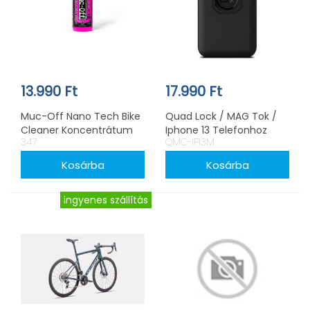
13.990 Ft
17.990 Ft
Muc-Off Nano Tech Bike
Quad Lock / MAG Tok /
Cleaner Koncentrátum
Iphone 13 Telefonhoz
347
QMC-IP13M
1000ml (X 4 Liter)
ingyenes szállítás