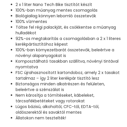
2 x 1 liter Nano Tech Bike tisztítót készít
100%-ban műanyag mentes csomagolás
Biológiailag könnyen lebomló összetevők
100% vízmentes
Töltse fel régi palackját, és csökkentse a műanyag
hulladékot
92%-os megtakarítás a csomagolásban a 2 x 1 literes
kerékpártisztítóhoz képest
100%-ban környezetbarát összetevők, beleértve a
növényi alapanyagokat is
Komposztálható tasakban szállítva, növényi tintával
nyomtatva
FSC újrahasznosított kartondoboz, amely 2 x tasakot
tartalmaz – így 2 liter kerékpár tisztító lesz
Biztonságos minden alkatrészen és felületen,
beleértve a szénszálat is
Nem károsítja a tömítéseket, kábeleket,
tárcsafékbetéteket vagy rotorokat
Lúgos bázisú, alkoholtól, CFC-től, EDTA-tól,
oldószerektől és savaktól mentes
Állatokon nem tesztelték!