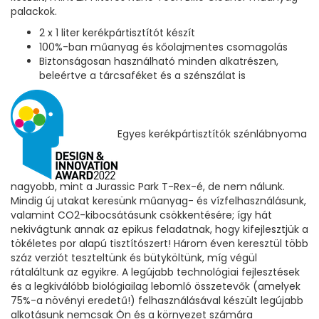
palackok.
2 x 1 liter kerékpártisztítót készít
100%-ban műanyag és kőolajmentes csomagolás
Biztonságosan használható minden alkatrészen,
beleértve a tárcsaféket és a szénszálat is
Egyes kerékpártisztítók szénlábnyoma
nagyobb, mint a Jurassic Park T-Rex-é, de nem nálunk.
Mindig új utakat keresünk műanyag- és vízfelhasználásunk,
valamint CO2-kibocsátásunk csökkentésére; így hát
nekivágtunk annak az epikus feladatnak, hogy kifejlesztjük a
tökéletes por alapú tisztítószert!
Három éven keresztül több
száz verziót teszteltünk és bütyköltünk, míg végül
rátaláltunk az egyikre. A legújabb technológiai fejlesztések
és a legkiválóbb biológiailag lebomló összetevők (amelyek
75%-a növényi eredetű!) felhasználásával készült legújabb
alkotásunk nemcsak Ön és a környezet számára