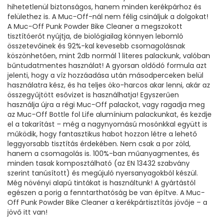
hihetetlenül biztonságos, hanem minden kerékpárhoz és
felülethez is.
A Muc-Off-nál nem félig csináljuk a dolgokat!
A Muc-Off Punk Powder Bike Cleaner a megszokott
tisztítóerőt nyújtja, de biológiailag könnyen lebomló
összetevőinek és 92%-kal kevesebb csomagolásnak
köszönhetően, mint 2db normál 1 literes palackunk, valóban
bűntudatmentes használat!
A gyorsan oldódó formula azt
jelenti, hogy a víz hozzáadása után másodperceken belül
használatra kész, és ha teljes öko-harcos akar lenni, akár az
összegyűjtött esővizet is használhatja! Egyszerűen
használja újra a régi Muc-Off palackot, vagy ragadja meg
az Muc-Off Bottle fol Life alumínium palackunkat, és kezdje
el a takarítást – még a nagynyomású mosónkkal együtt is
működik, hogy fantasztikus habot hozzon létre a lehető
leggyorsabb tisztítás érdekében.
Nem csak a por zöld,
hanem a csomagolás is. 100%-ban műanyagmentes, és
minden tasak komposztálható (az EN 13432 szabvány
szerint tanúsított) és megújuló nyersanyagokból készül.
Még növényi alapú tintákat is használtunk! A gyártástól
egészen a porig a fenntarthatóság be van építve. A Muc-
Off Punk Powder Bike Cleaner a kerékpártisztítás jövője – a
jövő itt van!