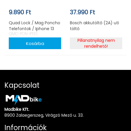
9.890 Ft
37.990 Ft
Quad Lock / Mag Poncho
Bosch akkutöltő (2A) uti
Telefontok / Iphone 13
töltő
QMC-PON-IP13S
Mini Telefonhoz
Pillanatnyilag nem
rendelhető!
Kapcsolat
Madbike Kft.
8900 Zalaegerszeg, Virágzó Mező u. 33.
Információk