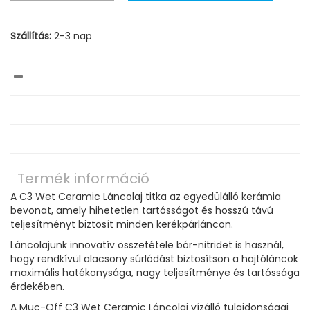
Szállítás:
2-3 nap
Termék információ
A C3 Wet Ceramic Láncolaj titka az egyedülálló kerámia
bevonat, amely hihetetlen tartósságot és hosszú távú
teljesítményt biztosít minden kerékpárláncon.
Láncolajunk innovatív összetétele bór-nitridet is használ,
hogy rendkívül alacsony súrlódást biztosítson a hajtóláncok
maximális hatékonysága, nagy teljesítménye és tartóssága
érdekében.
A Muc-Off C3 Wet Ceramic Láncolaj vízálló tulajdonságai