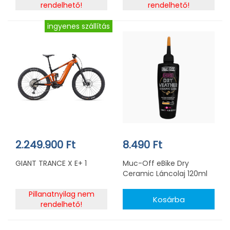
rendelhető!
rendelhető!
ingyenes szállítás
2.249.900 Ft
8.490 Ft
GIANT TRANCE X E+ 1
Muc-Off eBike Dry
Ceramic Láncolaj 120ml
Pillanatnyilag nem
rendelhető!