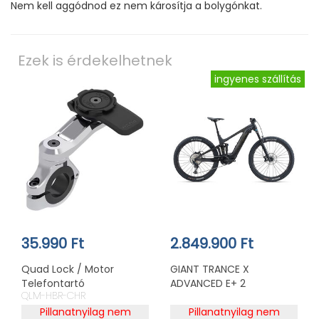
Nem kell aggódnod ez nem károsítja a bolygónkat.
Ezek is érdekelhetnek
ingyenes szállítás
35.990 Ft
2.849.900 Ft
Quad Lock / Motor
GIANT TRANCE X
Telefontartó
ADVANCED E+ 2
QLM-HBR-CHR
Kormányrúdra PRO Króm
Pillanatnyilag nem
Pillanatnyilag nem