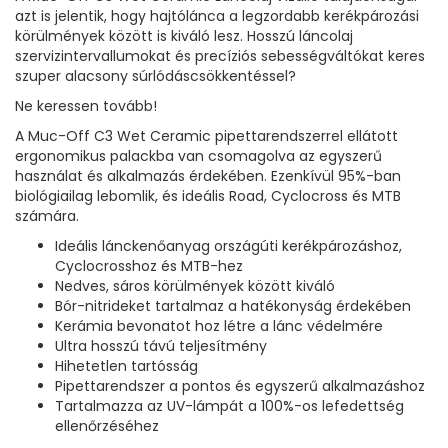
azt is jelentik, hogy hajtólánca a legzordabb kerékpározási
körülmények között is kiváló lesz.
Hosszú láncolaj
szervizintervallumokat és precíziós sebességváltókat keres
szuper alacsony súrlódáscsökkentéssel?
Ne keressen tovább!
A Muc-Off C3 Wet Ceramic pipettarendszerrel ellátott
ergonomikus palackba van csomagolva az egyszerű
használat és alkalmazás érdekében.
Ezenkívül 95%-ban
biológiailag lebomlik, és ideális Road, Cyclocross és MTB
számára.
Ideális lánckenőanyag országúti kerékpározáshoz,
Cyclocrosshoz és MTB-hez
Nedves, sáros körülmények között kiváló
Bór-nitrideket tartalmaz a hatékonyság érdekében
Kerámia bevonatot hoz létre a lánc védelmére
Ultra hosszú távú teljesítmény
Hihetetlen tartósság
Pipettarendszer a pontos és egyszerű alkalmazáshoz
Tartalmazza az UV-lámpát a 100%-os lefedettség
ellenőrzéséhez