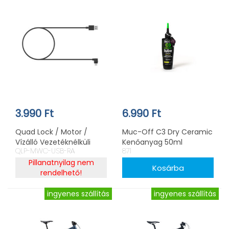
3.990 Ft
6.990 Ft
Quad Lock / Motor /
Muc-Off C3 Dry Ceramic
Vízálló Vezetéknélküli
Kenőanyag 50ml
QLP-MWC-USB-RA
871
Töltőfej Cserekábel 1db
Pillanatnyilag nem
rendelhető!
ingyenes szállítás
ingyenes szállítás