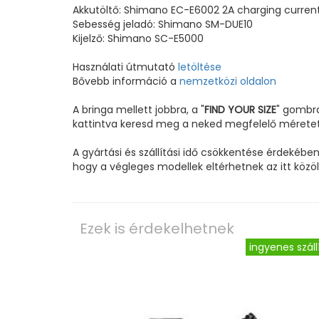
Akkutöltő: Shimano EC-E6002 2A charging curren
Sebesség jeladó: Shimano SM-DUE10
Kijelző: Shimano SC-E5000
Használati útmutató
letöltése
Bővebb információ a
nemzetközi oldalon
A bringa mellett jobbra, a "
FIND YOUR SIZE
" gombr
kattintva keresd meg a neked megfelelő méretet
A gyártási és szállítási idő csökkentése érdekébe
hogy a végleges modellek eltérhetnek az itt közölt
Ezek is érdekelhetnek
ingyenes száll