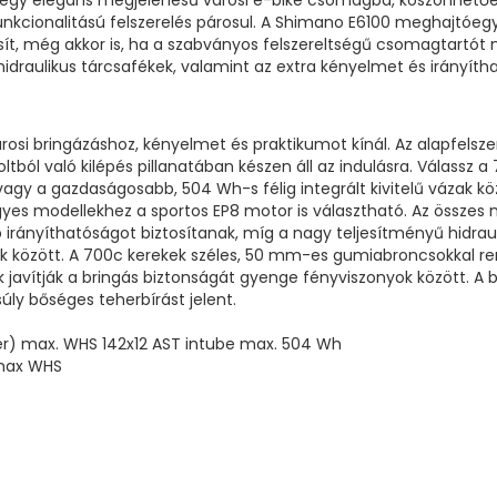
gy elegáns megjelenésű városi e-bike csomagba, köszönhetően 
unkcionalitású felszerelés párosul. A Shimano E6100 meghajtóeg
ít, még akkor is, ha a szabványos felszereltségű csomagtartót
hidraulikus tárcsafékek, valamint az extra kényelmet és irányíth
osi bringázáshoz, kényelmet és praktikumot kínál. Az alapfelsze
ltból való kilépés pillanatában készen áll az indulásra. Válassz
vagy a gazdaságosabb, 504 Wh-s félig integrált kivitelű vázak k
s modellekhez a sportos EP8 motor is választható. Az összes mo
jobb irányíthatóságot biztosítanak, míg a nagy teljesítményű hid
ek között. A 700c kerekek széles, 50 mm-es gumiabroncsokkal r
k javítják a bringás biztonságát gyenge fényviszonyok között. A 
úly bőséges teherbírást jelent.
der) max. WHS 142x12 AST intube max. 504 Wh
 max WHS