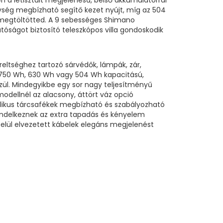
a letisztult megjelenésű, belső akkumulátorral
ység megbízható segítő kezet nyújt, míg az 504
 megtöltötted. A 9 sebességes Shimano
atóságot biztosító teleszkópos villa gondoskodik
reltséghez tartozó sárvédők, lámpák, zár,
 a 750 Wh, 630 Wh vagy 504 Wh kapacitású,
özül. Mindegyikbe egy sor nagy teljesítményű
dellnél az alacsony, áttört váz opció
raulikus tárcsafékek megbízható és szabályozható
endelkeznek az extra tapadás és kényelem
belül elvezetett kábelek elegáns megjelenést