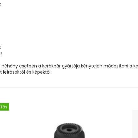
t
a
!
n néhány esetben a kerékpár gyártója kénytelen módosítani a ker
 leírásoktól és képektől.
ítás