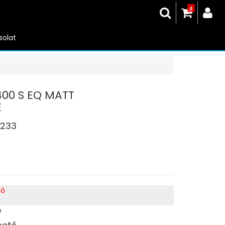
0
solat
400 S EQ MATT
E
233
tő
e