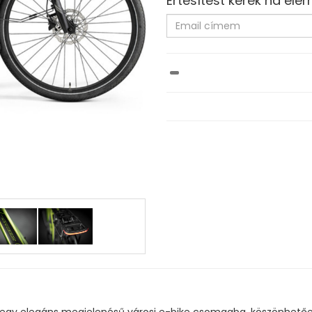
Értesítést kérek ha elér