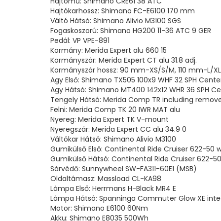
Hajtómű: Shimano CRE61 38 ATC
Hajtókarhossz: Shimano FC-E6100 170 mm
Váltó Hátsó: Shimano Alivio M3100 SGS
Fogaskoszorú: Shimano HG200 11-36 ATC 9 GER
Pedál: VP VPE-891
Kormány: Merida Expert alu 660 15
Kormányszár: Merida Expert CT alu 31.8 adj.
Kormányszár hossz: 90 mm-XS/S/M, 110 mm-L/XL
Agy Első: Shimano TX505 100x9 WHF 32 SPH Cente
Agy Hátsó: Shimano MT400 142x12 WHR 36 SPH Ce
Tengely Hátsó: Merida Comp TR including remove
Felni: Merida Comp TK 20 IWR MAT alu
Nyereg: Merida Expert TK V-mount
Nyeregszár: Merida Expert CC alu 34.9 0
Váltókar Hátsó: Shimano Alivio M3100
Gumikülső Első: Continental Ride Cruiser 622-50 wi
Gumikülső Hátsó: Continental Ride Cruiser 622-50 
Sárvédő: Sunnywheel SW-FA311-60E1 (MSB)
Oldaltámasz: Massload CL-KA98
Lámpa Első: Herrmans H-Black MR4 E
Lámpa Hátsó: Spanninga Commuter Glow XE integr
Motor: Shimano E6100 60Nm
Akku: Shimano E8035 500Wh