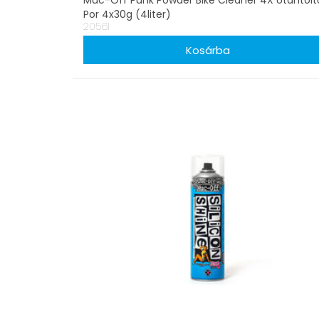
Muc-Off Punk Powder Bike Cleaner 4X Utántölt
Por 4x30g (4liter)
20561