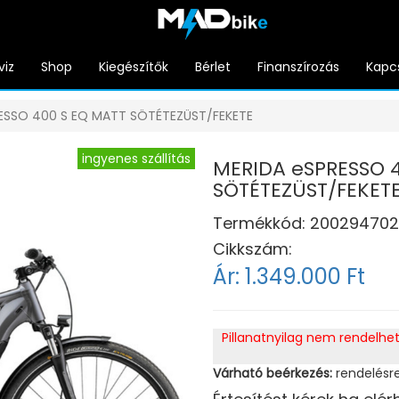
viz
Shop
Kiegészítők
Bérlet
Finanszírozás
Kapc
ESSO 400 S EQ MATT SÖTÉTEZÜST/FEKETE
ingyenes szállítás
MERIDA eSPRESSO 
SÖTÉTEZÜST/FEKET
Termékkód:
200294702
Cikkszám:
Ár:
1.349.000 Ft
Pillanatnyilag nem rendelhe
Várható beérkezés:
rendelésr