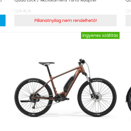
ő
Quad Lock / Akciókamera Tartó Adapter
Qu
QLA-ACA
QL
Pillanatnyilag nem rendelhető!
ingyenes szállítás