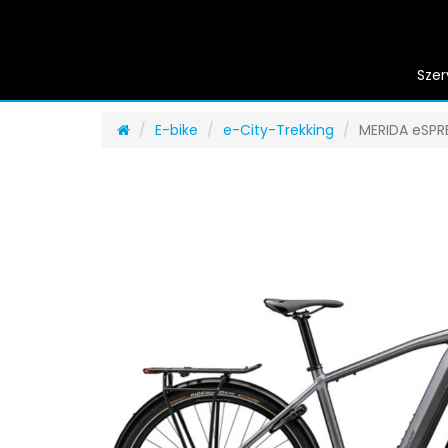
Szer
E-bike
e-City-Trekking
MERIDA eSPR