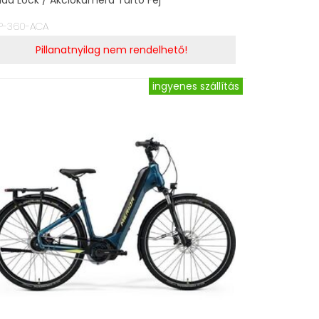
ad Lock / Akciókamera Tartó Fej
P-360-ACA
Pillanatnyilag nem rendelhető!
ingyenes szállítás