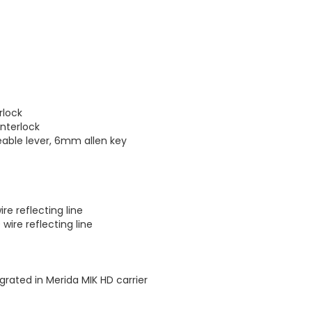
rlock
nterlock
able lever, 6mm allen key
re reflecting line
wire reflecting line
ated in Merida MIK HD carrier