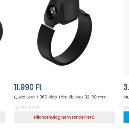
11.990 Ft
3
Quad Lock / 360 Alap Tömlőbilincs 32-60 mm
Mu
QLP-360-HCB
95
Pillanatnyilag nem rendelhető!