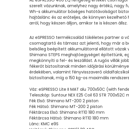
Az eSPRESSO 400 EQ rengeteg értéket csomagol e
szerelt vázunknak, amelyhez nagy értékű, nagy f
Wh-s akkumulátor bőséges hatótávolságot biztos
hajtáslánc és az erőteljes, de könnyen kezelhető 
arról, hogy készen álljon, amikor te is készen állsz.
Az eSPRESSO termékcsalád tökéletes partner a vár
csomagtartó és támasz azt jelenti, hogy már a bo
belsőleg beépített akkumulátorral ellátott vázak 
Shimano STEPS meghajtóegységet építettünk, egye
megkönnyíti a fel- és leszállást. A rugós villák 
fékerőt biztosítanak minden időjárási körülmény
érdekében, valamint fényvisszaverő oldalfalcsíko
biztosítanak, míg a 150 kg-os maximális rendszers
Váz: eSPRESSO Lite II MAT alu 700x50C (with fen
Teleszkóp: Suntour NEX E25 Coil 63 STR 700x52C
Fék Első: Shimano MT-200 2 piston
Fék Hátsó: Shimano MT-200 2 piston
Féktárcsa Első: Shimano RT10 180 mm
Féktárcsa Hátsó: Shimano RT10 180 mm
Lánc: KMC e9S