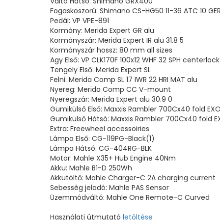
Váltó Hátsó: Shimano GRX400
Fogaskoszorú: Shimano CS-HG50 11-36 ATC 10 GE
Pedál: VP VPE-891
Kormány: Merida Expert GR alu
Kormányszár: Merida Expert IR alu 31.8 5
Kormányszár hossz: 80 mm all sizes
Agy Első: VP CLK170F 100x12 WHF 32 SPH centerlock
Tengely Első: Merida Expert SL
Felni: Merida Comp SL 17 IWR 22 HRI MAT alu
Nyereg: Merida Comp CC V-mount
Nyeregszár: Merida Expert alu 30.9 0
Gumikülső Első: Maxxis Rambler 700Cx40 fold EX
Gumikülső Hátsó: Maxxis Rambler 700Cx40 fold 
Extra: Freewheel accessoiries
Lámpa Első: CG-119PG-Black(1)
Lámpa Hátsó: CG-404RG-BLK
Motor: Mahle X35+ Hub Engine 40Nm
Akku: Mahle B1-D 250Wh
Akkutöltő: Mahle Charger-C 2A charging current
Sebesség jeladó: Mahle PAS Sensor
Üzemmódváltó: Mahle One Remote-C Curved
Használati útmutató
letöltése