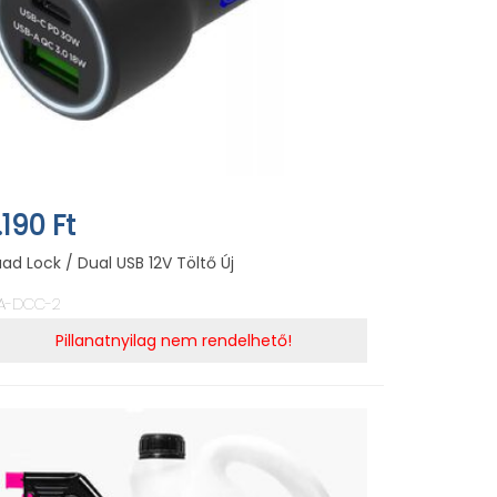
.190 Ft
ad Lock / Dual USB 12V Töltő Új
A-DCC-2
Pillanatnyilag nem rendelhető!