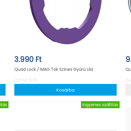
3.990 Ft
9
Quad Lock / MAG Tok Színes Gyűrű Lila
Qu
QLP-MCR-PU
QL
ítás
ingyenes szállítás